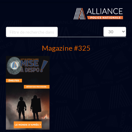
Champ
Affichage
de
#
filtre
Magazine #325