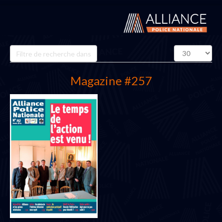
Champ
Affichage
de
#
filtre
Magazine #257