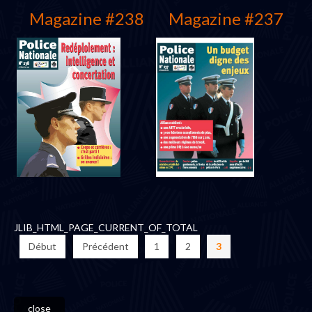
Magazine #238
Magazine #237
Mars 2003
Janvier 2003
JLIB_HTML_PAGE_CURRENT_OF_TOTAL
Début
Précédent
1
2
3
close