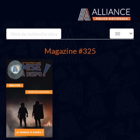
Champ
Affichage
de
#
filtre
Magazine #325