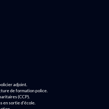
licier adjoint.
cture de formation police.
paritaires (CCP).
s en sortie d’école.
ation.