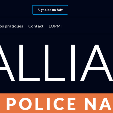
Signaler un fait
fos pratiques
Contact
LOPMI