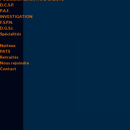
D.C.S.P.
P.A.F.
INVESTIGATION
F.S.P.N.
D.G.S.I.
Spécialités
Nuiteux
PATS
Retraités
Nous rejoindre
Contact