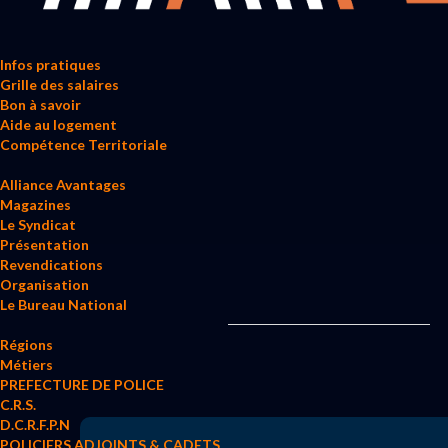
Infos pratiques
Grille des salaires
Bon à savoir
Aide au logement
Compétence Territoriale
Alliance Avantages
Magazines
Le Syndicat
Présentation
Revendications
Organisation
Le Bureau National
Régions
Métiers
PREFECTURE DE POLICE
C.R.S.
D.C.R.F.P.N
POLICIERS ADJOINTS & CADETS