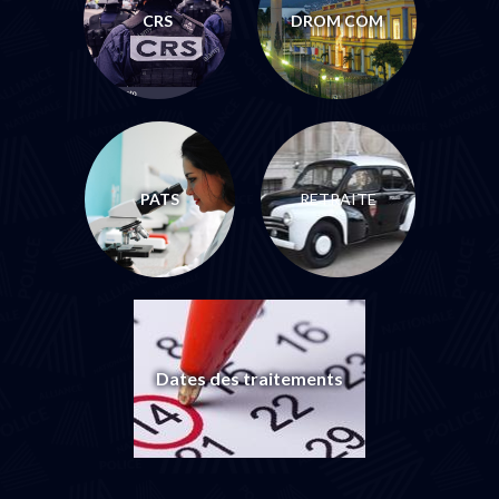
CRS
DROM COM
PATS
RETRAITE
Dates des traitements