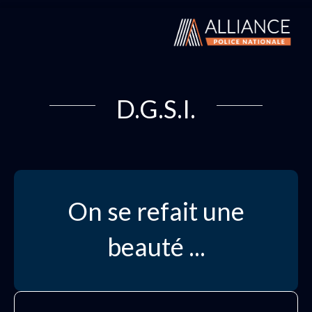
D.G.S.I.
On se refait une
beauté ...