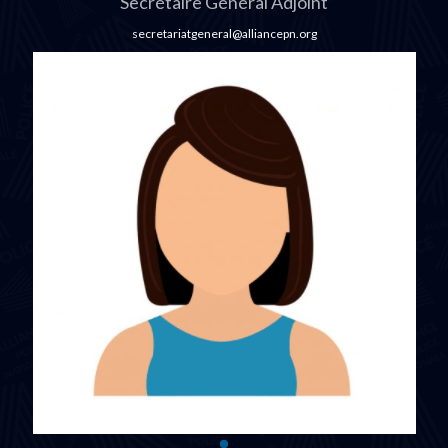
Secrétaire Général Adjoint
secretariatgeneral@alliancepn.org