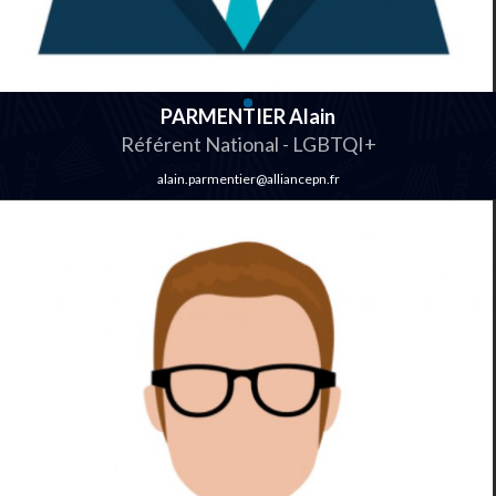
PARMENTIER Alain
Référent National - LGBTQI+
alain.parmentier@alliancepn.fr