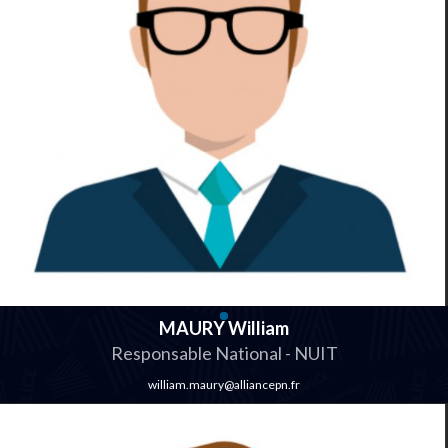
MAURY William
Responsable National - NUIT
william.maury@alliancepn.fr