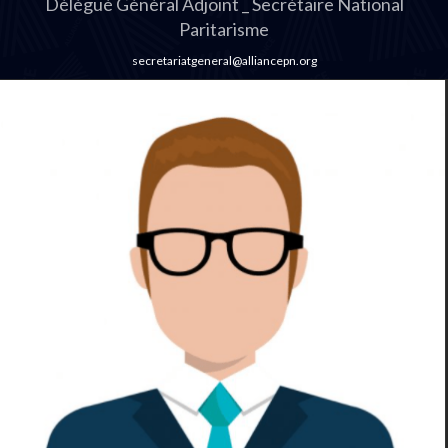
Délégué Général Adjoint _ Secrétaire National
Paritarisme
secretariatgeneral@alliancepn.org