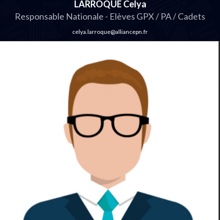
LARROQUE Celya
Responsable Nationale - Elèves GPX / PA / Cadets
celya.larroque@alliancepn.fr