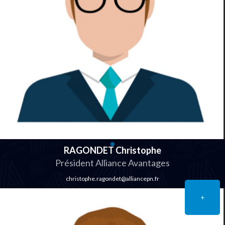
RAGONDET Christophe
Président Alliance Avantages
christophe.ragondet@alliancepn.fr
+