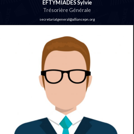
EFTYMIADES Sylvie
Trésorière Générale
secretariatgeneral@alliancepn.org