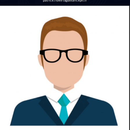
patrice.ribeiro@alliancepn.fr