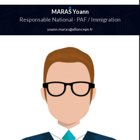
MARAS Yoann
Responsable National - PAF / Immigration
yoann.maras@alliancepn.fr