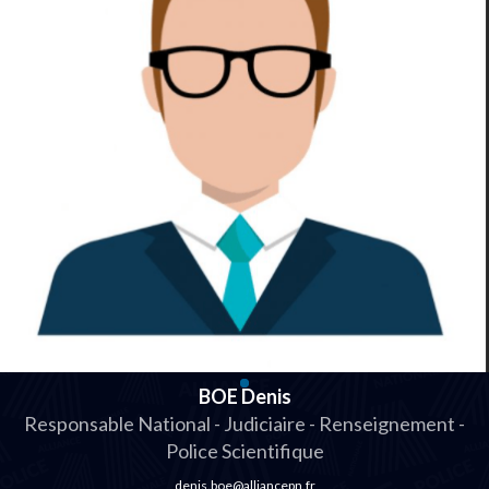
BOE Denis
Responsable National - Judiciaire - Renseignement -
Police Scientifique
denis.boe@alliancepn.fr