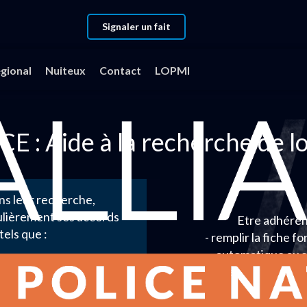
Signaler un fait
gional
Nuiteux
Contact
LOPMI
E : Aide à la recherche de 
ns leur recherche,
ulièrement ses accords
Etre adhéren
tels que :
- remplir la fiche f
automatique au s
x,
- La prise en compte de
é
Afin de prétendre à