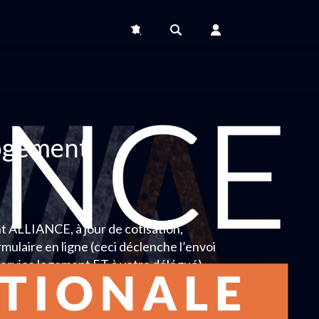
logement
t ALLIANCE, à jour de cotisation,
ormulaire en ligne (ceci déclenche l’envoi
ervice logement ET à votre délégué).
 confirmation se fera par courriel ou le cas
chéant par téléphone .
 un logement social, il est indispensable