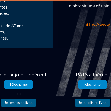
ires,
d’obtenir un « n° uniq
ntes,
ices,
https://www.
s - de 30 ans,
es,
res.
cier adjoint adhérent
PATS adhérent
Télécharger
Télécharger
ou
ou