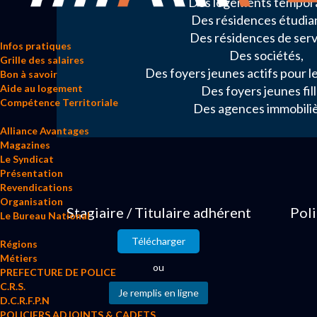
Des logements tempora
Des résidences étudia
Des résidences de serv
Infos pratiques
Des sociétés,
Grille des salaires
Des foyers jeunes actifs pour le
Bon à savoir
Aide au logement
Des foyers jeunes fill
Compétence Territoriale
Des agences immobiliè
Alliance Avantages
Magazines
Le Syndicat
Présentation
Revendications
Organisation
Stagiaire / Titulaire adhérent
Poli
Le Bureau National
Télécharger
Régions
Métiers
ou
PREFECTURE DE POLICE
C.R.S.
D.C.R.F.P.N
POLICIERS ADJOINTS & CADETS