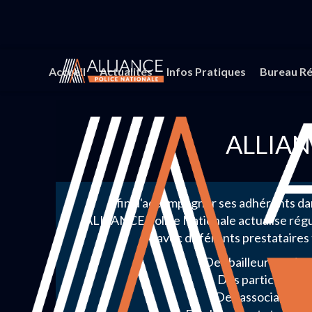
Accueil
Actualités
Infos Pratiques
Bureau Ré
ALLIANC
Afin d'accompagner ses adhérents da
ALLIANCE Police Nationale actualise rég
avec différents prestataires 
Des bailleurs sociau
Des particuliers,
Des associations,