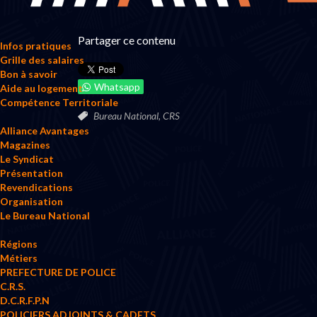
Partager ce contenu
Infos pratiques
Grille des salaires
Bon à savoir
Whatsapp
Aide au logement
Compétence Territoriale
Bureau National,
CRS
Alliance Avantages
Magazines
Le Syndicat
Présentation
Revendications
Organisation
Le Bureau National
Régions
Métiers
PREFECTURE DE POLICE
C.R.S.
D.C.R.F.P.N
POLICIERS ADJOINTS & CADETS