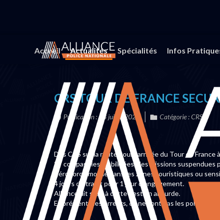
Vous êtes ici :
Accueil
Actualités
Tracts CRS
Accueil
Actualités
Spécialités
Infos Pratique
CRS TOUR DE FRANCE SECURI
Publication : 23 juillet 2025
Catégorie :
CRS
Des CRS sur la route pour l’arrivée du Tour de France à 
27 compagnies mobilisées, des missions suspendues pa
Zéro force mobile dans les zones touristiques ou sensi
4 jours de trajet pour 1 jour d’engagement.
Alliance dit stop à cette gestion absurde.
Et prévient : les erreurs, ce ne sont pas les policiers 