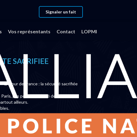
Signaler un fait
CRS TOUR DE FRANCE SECURITE SACRIFIEE
s
Vos représentants
Contact
LOPMI
TE SACRIFIEE
🚨 Tour de France : la sécurité sacrifiée
Paris, pas pour la sécurité des Français.
rtout ailleurs.
bles.
qui les commettent, mais ceux qui les envoient au casse-pipe.