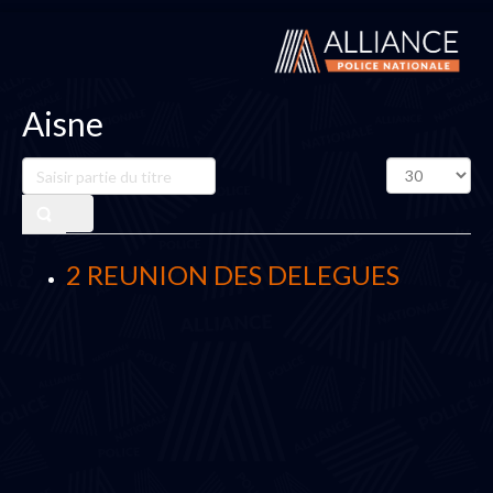
Aisne
Saisir
Affichage
partie
#
du
titre
2 REUNION DES DELEGUES